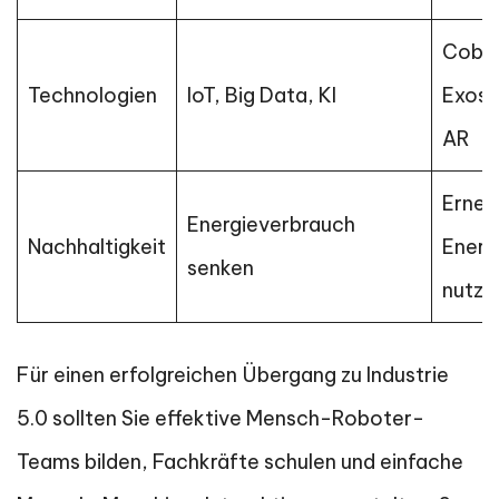
Cobo
Technologien
IoT, Big Data, KI
Exosk
AR
Erneu
Energieverbrauch
Nachhaltigkeit
Energ
senken
nutze
Für einen erfolgreichen Übergang zu Industrie
5.0 sollten Sie effektive Mensch-Roboter-
Teams bilden, Fachkräfte schulen und einfache