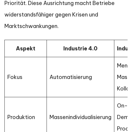
Priorität. Diese Ausrichtung macht Betriebe
widerstandsfähiger gegen Krisen und
Marktschwankungen.
Aspekt
Industrie 4.0
Indus
Mens
Fokus
Automatisierung
Masc
Kolla
On-
Produktion
Massenindividualisierung
Dema
Produ