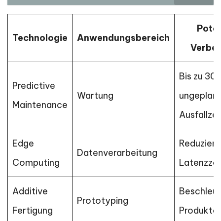
Poten
Technologie
Anwendungsbereich
Verbe
Bis zu 30
Predictive
Wartung
ungeplan
Maintenance
Ausfallze
Edge
Reduzieru
Datenverarbeitung
Computing
Latenzzei
Additive
Beschleun
Prototyping
Fertigung
Produkte