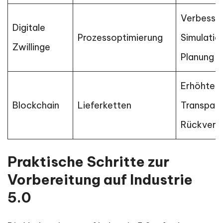
Verbesse
Digitale
Prozessoptimierung
Simulatio
Zwillinge
Planung
Erhöhte
Blockchain
Lieferketten
Transpare
Rückverfo
Praktische Schritte zur
Vorbereitung auf Industrie
5.0