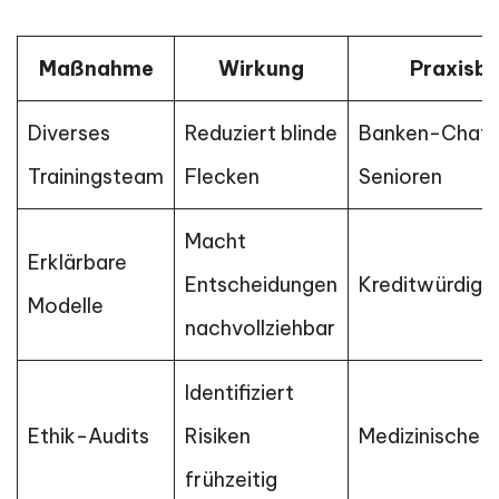
Maßnahme
Wirkung
Praxisbe
Diverses
Reduziert blinde
Banken-Chatb
Trainingsteam
Flecken
Senioren
Macht
Erklärbare
Entscheidungen
Kreditwürdigk
Modelle
nachvollziehbar
Identifiziert
Ethik-Audits
Risiken
Medizinische D
frühzeitig