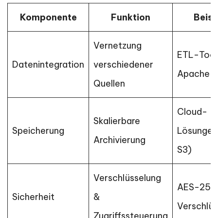
Komponente
Funktion
Beisp
Vernetzung
ETL-Tool
Datenintegration
verschiedener
Apache K
Quellen
Cloud-
Skalierbare
Speicherung
Lösungen
Archivierung
S3)
Verschlüsselung
AES-256
Sicherheit
&
Verschlüs
Zugriffssteuerung