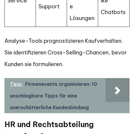
Service
ike
Support
e
Chatbots
Lösungen
Analyse-Tools prognostizieren Kaufverhalten.
Sie identifizieren Cross-Selling-Chancen, bevor
Kunden sie formulieren.
Tipp:
Firmenevents organisieren: 10
unschlagbare Tipps für eine
unerschütterliche Kundenbindung
HR und Rechtsabteilung