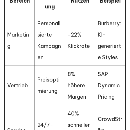
Bereich
Nutzen
Beispiel
ung
Personali
Burberry:
Marketin
sierte
+22%
KI-
g
Kampagn
Klickrate
generiert
en
e Styles
8%
SAP
Preisopti
Vertrieb
höhere
Dynamic
mierung
Margen
Pricing
40%
CrowdStr
24/7-
schneller