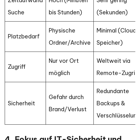
Zeitaufwand
Hoch (Minuten
Sehr gering
Suche
bis Stunden)
(Sekunden)
Physische
Minimal (Cloud-
Platzbedarf
Ordner/Archive
Speicher)
Nur vor Ort
Weltweit via
Zugriff
möglich
Remote-Zugriff
Redundante
Gefahr durch
Sicherheit
Backups &
Brand/Verlust
Verschlüsselung
4. Fokus auf IT-Sicherheit und