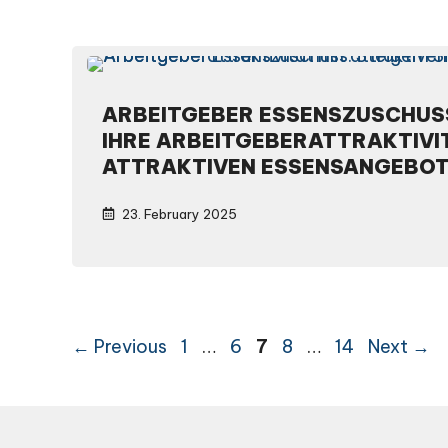
ARBEITGEBER ESSENSZUSCHUSS
IHRE ARBEITGEBERATTRAKTIVI
ATTRAKTIVEN ESSENSANGEBO
23. February 2025
Page
Page
Page
Page
Page
←
Previous
1
…
6
7
8
…
14
Next
→